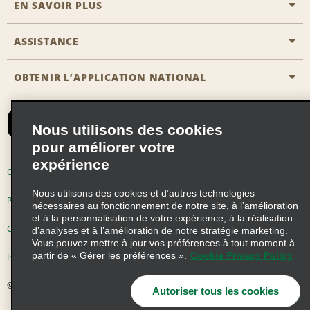
EN SAVOIR PLUS
Passer une réservation
Emerald Club
ASSISTANCE
Carrière
Solutions pour les professionnels
Plan du site
OBTENIR L’APPLICATION NATIONAL
Accessibilité
Avantages partenaires
Nous contacter
Emerald Club Se connecter
Nous utilisons des cookies
Recevoir des offres par email
pour améliorer votre
expérience
Conditions d’utilisation
Politique de confidentialité
Nous utilisons des cookies et d’autres technologies
Politique d’utilisation des cookies
nécessaires au fonctionnement de notre site, à l’amélioration
et à la personnalisation de votre expérience, à la réalisation
Choix de confidentialité
d’analyses et à l’amélioration de notre stratégie marketing.
Vous pouvez mettre à jour vos préférences à tout moment à
partir de « Gérer les préférences ».
Cookie Privacy Policy
Information précontractuelle
© 2026 Enterprise Holdings, Inc. Tous droits réservés
Autoriser tous les cookies