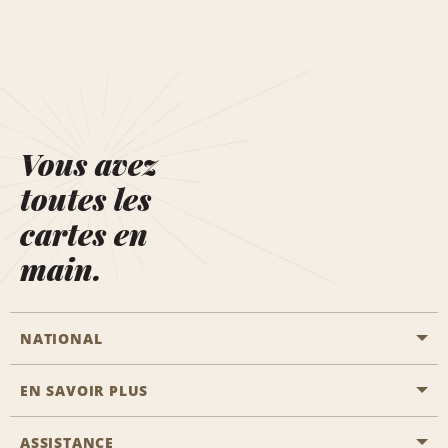
Vous avez
toutes les
cartes en
main.
NATIONAL
EN SAVOIR PLUS
Passer une réservation
Emerald Club
ASSISTANCE
Carrière