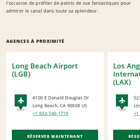
l'occasion de profiter de points de vue fantastiques pour
admirer le canal dans toute sa splendeur.
AGENCES À PROXIMITÉ
Long Beach Airport
Los Ang
(LGB)
Interna
(LAX)
4100 E Donald Douglas Dr
52
Long Beach, CA 90808
US
Lo
AIRPORT
AI
+1 833-740-1719
+1
RÉSERVER MAINTENANT
RÉS