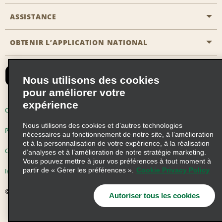
Emerald Club
ASSISTANCE
Carrière
Solutions pour les professionnels
Plan du site
OBTENIR L’APPLICATION NATIONAL
Accessibilité
Avantages partenaires
Nous contacter
Emerald Club Se connecter
Nous utilisons des cookies
Recevoir des offres par email
pour améliorer votre
expérience
Conditions d’utilisation
Politique de confidentialité
Nous utilisons des cookies et d’autres technologies
Politique d’utilisation des cookies
nécessaires au fonctionnement de notre site, à l’amélioration
et à la personnalisation de votre expérience, à la réalisation
Choix de confidentialité
d’analyses et à l’amélioration de notre stratégie marketing.
Vous pouvez mettre à jour vos préférences à tout moment à
partir de « Gérer les préférences ».
Cookie Privacy Policy
Information précontractuelle
© 2026 Enterprise Holdings, Inc. Tous droits réservés
Autoriser tous les cookies