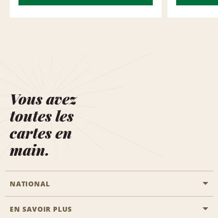
Vous avez
toutes les
cartes en
main.
NATIONAL
EN SAVOIR PLUS
Passer une réservation