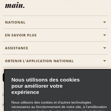
main.
NATIONAL
EN SAVOIR PLUS
Passer une réservation
Emerald Club
ASSISTANCE
Carrière
Solutions pour les professionnels
Plan du site
OBTENIR L’APPLICATION NATIONAL
Accessibilité
Avantages partenaires
Nous contacter
Emerald Club Se connecter
Nous utilisons des cookies
Recevoir des offres par email
pour améliorer votre
expérience
Conditions d’utilisation
Politique de confidentialité
Nous utilisons des cookies et d’autres technologies
Politique d’utilisation des cookies
nécessaires au fonctionnement de notre site, à l’amélioration