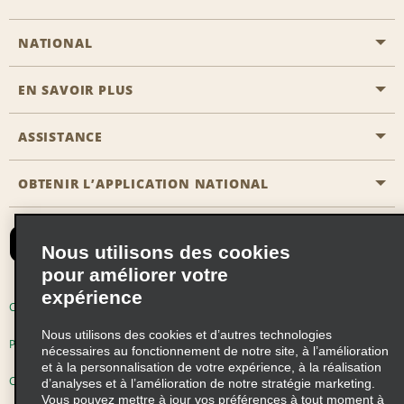
NATIONAL
EN SAVOIR PLUS
Passer une réservation
Emerald Club
ASSISTANCE
Carrière
Solutions pour les professionnels
Plan du site
OBTENIR L’APPLICATION NATIONAL
Accessibilité
Avantages partenaires
Nous contacter
Emerald Club Se connecter
Nous utilisons des cookies
Recevoir des offres par email
pour améliorer votre
expérience
Conditions d’utilisation
Politique de confidentialité
Nous utilisons des cookies et d’autres technologies
Politique d’utilisation des cookies
nécessaires au fonctionnement de notre site, à l’amélioration
et à la personnalisation de votre expérience, à la réalisation
Choix de confidentialité
d’analyses et à l’amélioration de notre stratégie marketing.
Vous pouvez mettre à jour vos préférences à tout moment à