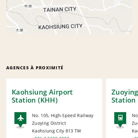
AGENCES À PROXIMITÉ
Kaohsiung Airport
Zuoying
Station (KHH)
Station
No. 105, High-Speed Railway
No
Zuoying District
Zu
AIRPORT
RAI
Kaohsiung City 813
TW
Ka