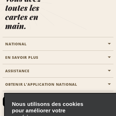
toutes les
cartes en
main.
NATIONAL
EN SAVOIR PLUS
Passer une réservation
Emerald Club
ASSISTANCE
Carrière
Solutions pour les professionnels
Plan du site
OBTENIR L’APPLICATION NATIONAL
Accessibilité
Avantages partenaires
Nous contacter
Emerald Club Se connecter
Nous utilisons des cookies
Recevoir des offres par email
pour améliorer votre