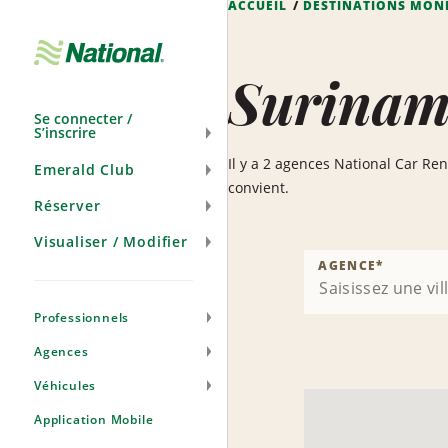
ACCUEIL
DESTINATIONS MON
Passer
la
navigation
Surinam
Se connecter /
S’inscrire
Il y a 2 agences National Car Re
Emerald Club
convient.
Réserver
Visualiser / Modifier
AGENCE
*
Professionnels
Agences
Véhicules
Application Mobile