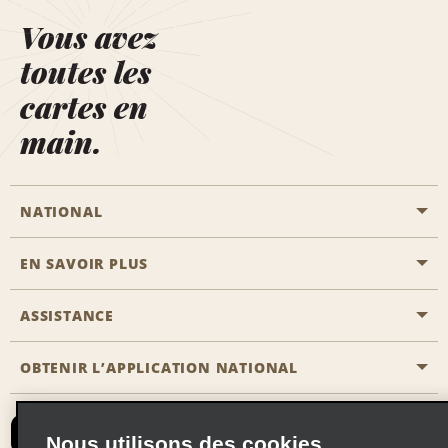
Vous avez
toutes les
cartes en
main.
NATIONAL
EN SAVOIR PLUS
Passer une réservation
Emerald Club
ASSISTANCE
Carrière
Solutions pour les professionnels
Plan du site
OBTENIR L’APPLICATION NATIONAL
Accessibilité
Avantages partenaires
Nous contacter
Emerald Club Se connecter
Nous utilisons des cookies