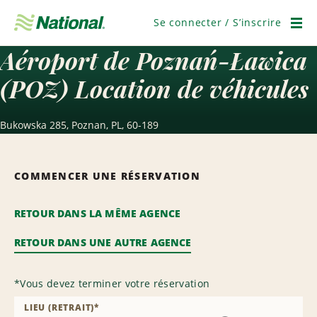
Passer
la
Se connecter / S’inscrire
navigation
Men
Aéroport de Poznań-Ławica
(POZ) Location de véhicules
Bukowska 285, Poznan, PL, 60-189
COMMENCER UNE RÉSERVATION
RETOUR DANS LA MÊME AGENCE
RETOUR DANS UNE AUTRE AGENCE
*
Vous devez terminer votre réservation
LIEU (RETRAIT)
*