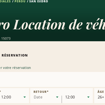
DIALES
PÉROU
SAN ISIDRO
ro Location de véh
, 15073
 RÉSERVATION
r votre réservation
rimer
nce
*
RETOUR
*
ÂGE
12:00
Date
12:00