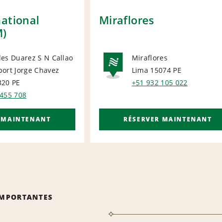
ational
Miraflores
M)
es Duarez S N Callao
Miraflores
port Jorge Chavez
Lima 15074
PE
ORT
NATIONA
320
PE
+51 932 105 022
 455 708
 MAINTENANT
RÉSERVER MAINTENANT
IMPORTANTES