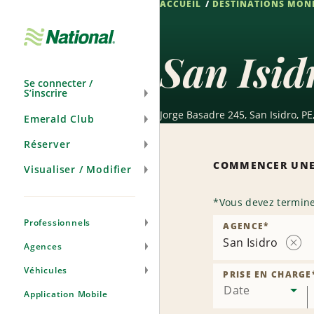
ACCUEIL
DESTINATIONS MON
Passer
la
navigation
San Isid
Se connecter /
S’inscrire
Jorge Basadre 245, San Isidro, PE
Emerald Club
Réserver
COMMENCER UNE
Visualiser / Modifier
*
Vous devez termine
Professionnels
AGENCE
*
San Isidro
Agences
Supp
l’age
Véhicules
PRISE EN CHARGE
Date
Application Mobile