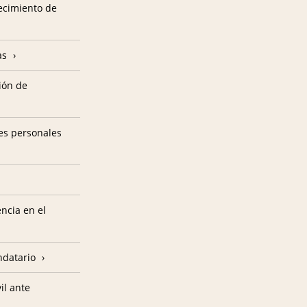
tecimiento de
as
ión de
es personales
encia en el
ndatario
il ante