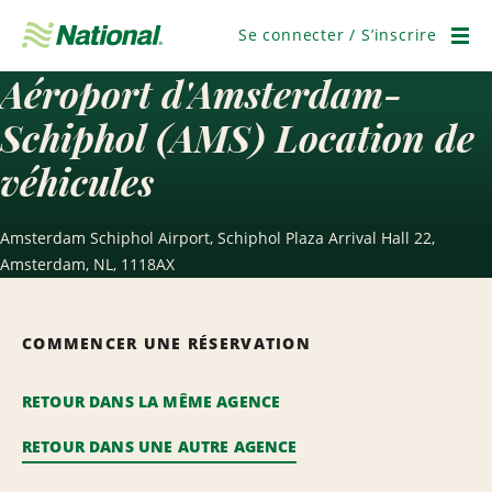
Passer
la
Se connecter / S’inscrire
navigation
Men
Aéroport d'Amsterdam-
Schiphol (AMS) Location de
véhicules
Amsterdam Schiphol Airport, Schiphol Plaza Arrival Hall 22,
Amsterdam, NL, 1118AX
COMMENCER UNE RÉSERVATION
RETOUR DANS LA MÊME AGENCE
RETOUR DANS UNE AUTRE AGENCE