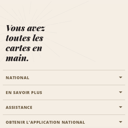
Vous avez
toutes les
cartes en
main.
NATIONAL
EN SAVOIR PLUS
Passer une réservation
Emerald Club
ASSISTANCE
Carrière
Solutions pour les professionnels
Plan du site
OBTENIR L’APPLICATION NATIONAL
Accessibilité
Avantages partenaires