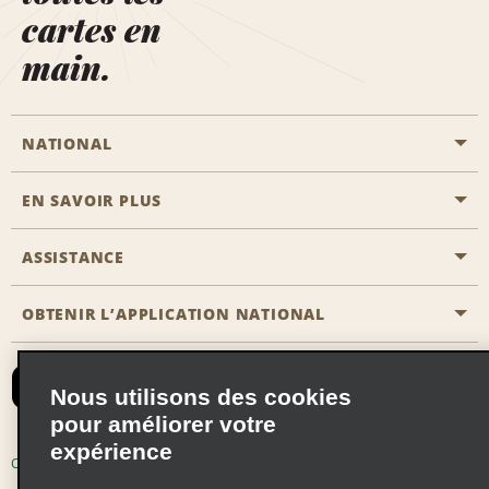
cartes en
main.
NATIONAL
EN SAVOIR PLUS
Passer une réservation
Emerald Club
ASSISTANCE
Carrière
Solutions pour les professionnels
Plan du site
OBTENIR L’APPLICATION NATIONAL
Accessibilité
Avantages partenaires
Nous contacter
Emerald Club Se connecter
Nous utilisons des cookies
Recevoir des offres par email
pour améliorer votre
expérience
Conditions d’utilisation
Politique de confidentialité