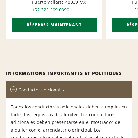
AIRPORT
NA
Puerto Vallarta 48339
MX
Pu
+52 322 209 0390
+5
RÉSERVER MAINTENANT
RÉS
INFORMATIONS IMPORTANTES ET POLITIQUES
Conductor adicional
Todos los conductores adicionales deben cumplir con
todos los requisitos de alquiler. Los conductores
adicionales deben presentarse en el mostrador de
alquiler con el arrendatario principal. Los
conductores adicionales deben firmar el contrato de