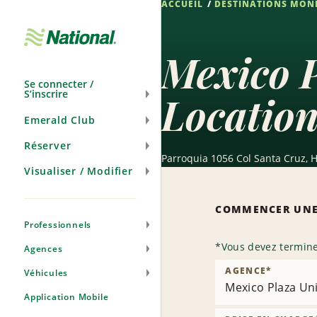
ACCUEIL
DESTINATIONS MON
Passer
la
navigation
Mexico P
Se connecter /
S’inscrire
Location
Emerald Club
Réserver
Parroquia 1056 Col Santa Cruz, H
Visualiser / Modifier
COMMENCER UNE
Professionnels
*
Vous devez termine
Agences
AGENCE
*
Véhicules
Mexico Plaza Un
Application Mobile