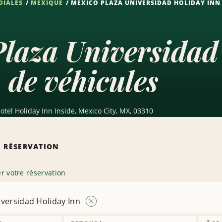
DIALES
MEXIQUE
MEXICO PLAZA UNIVERSIDAD HOLIDAY INN
laza Universidad
 de véhicules
otel Holiday Inn Inside, Mexico City, MX, 03310
 RÉSERVATION
r votre réservation
iversidad Holiday Inn
Supprimer
l’agence