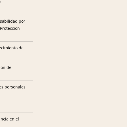
n
sabilidad por
 Protección
tecimiento de
ión de
es personales
encia en el