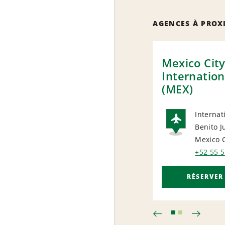
AGENCES À PROX
Mexico Cit
Internation
(MEX)
Internat
Benito J
AIRP
Mexico C
+52 55 
RÉSERVER