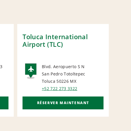
Toluca International
Pat
Airport (TLC)
City
 3
Blvd. Aeropuerto S N
N
San Pedro Totoltepec
AIRPORT
Toluca 50226
MX
+52 722 273 3322
RÉSERVER MAINTENANT