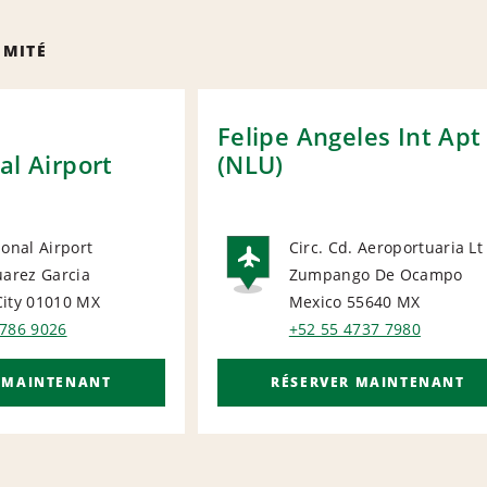
IMITÉ
y
Felipe Angeles Int Apt
al Airport
(NLU)
ional Airport
Circ. Cd. Aeroportuaria Lt
uarez Garcia
Zumpango De Ocampo
ORT
AIRPORT
ity 01010
MX
Mexico 55640
MX
5786 9026
+52 55 4737 7980
 MAINTENANT
RÉSERVER MAINTENANT