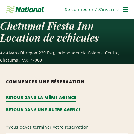
Passer
la
Se connecter / S’inscrire
navigation
Men
Chetumal Fiesta Inn
Location de véhicules
Av Alvaro Obregon 229 Esq, Independencia Colomia Centro,
Chetumal, MX, 77000
COMMENCER UNE RÉSERVATION
RETOUR DANS LA MÊME AGENCE
RETOUR DANS UNE AUTRE AGENCE
*
Vous devez terminer votre réservation