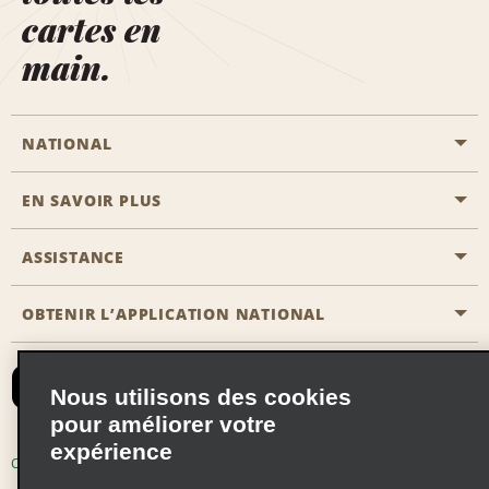
cartes en
main.
NATIONAL
EN SAVOIR PLUS
Passer une réservation
Emerald Club
ASSISTANCE
Carrière
Solutions pour les professionnels
Plan du site
OBTENIR L’APPLICATION NATIONAL
Accessibilité
Avantages partenaires
Nous contacter
Emerald Club Se connecter
Nous utilisons des cookies
Recevoir des offres par email
pour améliorer votre
expérience
Conditions d’utilisation
Politique de confidentialité