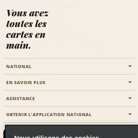
Vous avez
toutes les
cartes en
main.
NATIONAL
EN SAVOIR PLUS
Passer une réservation
Emerald Club
ASSISTANCE
Carrière
Solutions pour les professionnels
Plan du site
OBTENIR L’APPLICATION NATIONAL
Accessibilité
Avantages partenaires
Nous contacter
Emerald Club Se connecter
Nous utilisons des cookies