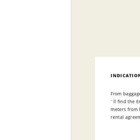
INDICATIO
From baggage
´ll find the 
meters from 
rental agree