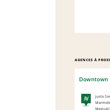
AGENCES À PROX
Downtown 
Justo Si
Marmole
NAT
Mexicali