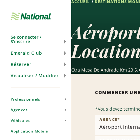
ACCUEIL
DESTINATIONS MON
Passer
la
navigation
Aéroport
Se connecter /
S’inscrire
Location
Emerald Club
Réserver
Ctra Mesa De Andrade Km 23 5, C
Visualiser / Modifier
COMMENCER UNE
Professionnels
*
Vous devez termine
Agences
AGENCE
*
Véhicules
Aéroport interna
Application Mobile