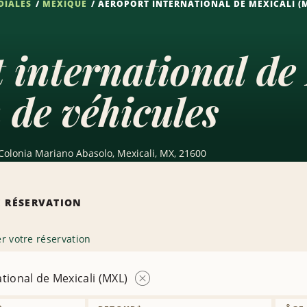
DIALES
MEXIQUE
AÉROPORT INTERNATIONAL DE MEXICALI (
 international d
 de véhicules
olonia Mariano Abasolo, Mexicali, MX, 21600
 RÉSERVATION
r votre réservation
tional de Mexicali (MXL)
Supprimer
l’agence