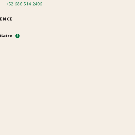
+52 686 514 2406
GENCE
itaire
i