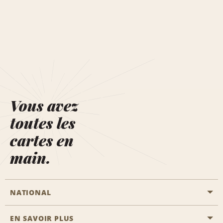
Vous avez
toutes les
cartes en
main.
NATIONAL
EN SAVOIR PLUS
Passer une réservation