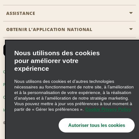
Emerald Club
ASSISTANCE
Carrière
Solutions pour les professionnels
Plan du site
OBTENIR L’APPLICATION NATIONAL
Accessibilité
Avantages partenaires
Nous contacter
Emerald Club Se connecter
Nous utilisons des cookies
Recevoir des offres par email
pour améliorer votre
expérience
Conditions d’utilisation
Politique de confidentialité
Nous utilisons des cookies et d’autres technologies
Politique d’utilisation des cookies
nécessaires au fonctionnement de notre site, à l’amélioration
et à la personnalisation de votre expérience, à la réalisation
Choix de confidentialité
d’analyses et à l’amélioration de notre stratégie marketing.
Vous pouvez mettre à jour vos préférences à tout moment à
partir de « Gérer les préférences ».
Cookie Privacy Policy
Information précontractuelle
© 2026 Enterprise Holdings, Inc. Tous droits réservés
Autoriser tous les cookies