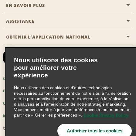
EN SAVOIR PLUS
Passer une réservation
Emerald Club
ASSISTANCE
Carrière
Solutions pour les professionnels
Plan du site
OBTENIR L’APPLICATION NATIONAL
Accessibilité
Avantages partenaires
Nous contacter
Emerald Club Se connecter
Nous utilisons des cookies
Recevoir des offres par email
pour améliorer votre
expérience
Conditions d’utilisation
Politique de confidentialité
Nous utilisons des cookies et d’autres technologies
Politique d’utilisation des cookies
nécessaires au fonctionnement de notre site, à l’amélioration
et à la personnalisation de votre expérience, à la réalisation
Choix de confidentialité
d’analyses et à l’amélioration de notre stratégie marketing.
Vous pouvez mettre à jour vos préférences à tout moment à
partir de « Gérer les préférences ».
Cookie Privacy Policy
Information précontractuelle
© 2026 Enterprise Holdings, Inc. Tous droits réservés
Autoriser tous les cookies