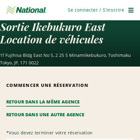
Passer
la
Se connecter / S’inscrire
navigation
Men
Sortie Ikebukuro East
Location de véhicules
1f Fujihisa Bldg East No 5, 2 25 5 Minamiikebukuro, Toshimaku
Tokyo, JP, 171 0022
COMMENCER UNE RÉSERVATION
RETOUR DANS LA MÊME AGENCE
RETOUR DANS UNE AUTRE AGENCE
*
Vous devez terminer votre réservation