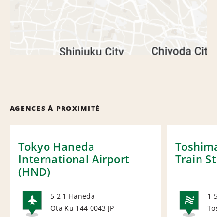
AGENCES À PROXIMITÉ
Tokyo Haneda
Toshim
International Airport
Train S
(HND)
5 2 1 Haneda
1 
Ota Ku 144 0043
JP
To