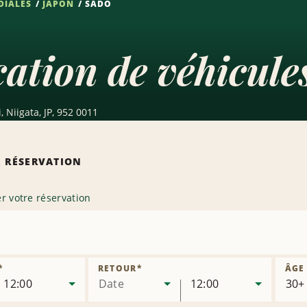
DIALES
JAPON
SADO
ation de véhicule
 Niigata, JP, 952 0011
 RÉSERVATION
r votre réservation
*
RETOUR
*
ÂGE
12:00
Date
12:00