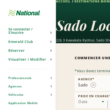
ACCUEIL
DESTINATIONS MON
Passer
la
navigation
Sado Loc
Se connecter /
S’inscrire
226 3 Kawakata Ryotsui, Sado Shi,
Emerald Club
Réserver
COMMENCER UNE
Visualiser / Modifier
*
Vous devez termine
Professionnels
AGENCE
*
Sado
Agences
Supprimer
l’agence
Véhicules
PRISE EN CHARGE
Date
Application Mobile