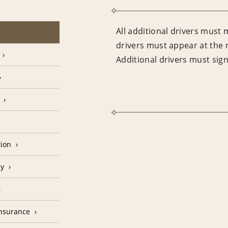
All additional drivers must 
drivers must appear at the 
Additional drivers must sig
tion
cy
Insurance