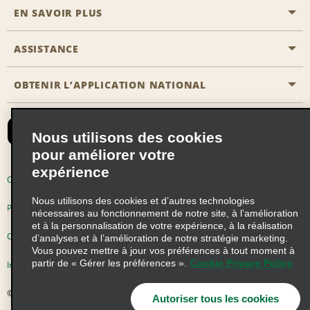
EN SAVOIR PLUS
Passer une réservation
Emerald Club
ASSISTANCE
Carrière
Solutions pour les professionnels
Plan du site
OBTENIR L’APPLICATION NATIONAL
Accessibilité
Avantages partenaires
Nous contacter
Emerald Club Se connecter
Nous utilisons des cookies
Recevoir des offres par email
pour améliorer votre
expérience
Conditions d’utilisation
Politique de confidentialité
Nous utilisons des cookies et d’autres technologies
Politique d’utilisation des cookies
nécessaires au fonctionnement de notre site, à l’amélioration
et à la personnalisation de votre expérience, à la réalisation
Choix de confidentialité
d’analyses et à l’amélioration de notre stratégie marketing.
Vous pouvez mettre à jour vos préférences à tout moment à
partir de « Gérer les préférences ».
Cookie Privacy Policy
Information précontractuelle
© 2026 Enterprise Holdings, Inc. Tous droits réservés
Autoriser tous les cookies