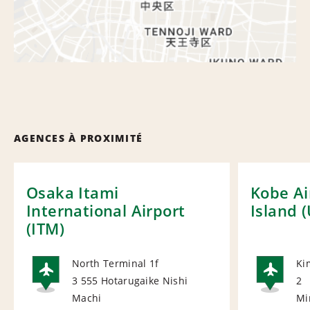
AGENCES À PROXIMITÉ
Osaka Itami
Kobe Ai
International Airport
Island 
(ITM)
North Terminal 1f
Ki
3 555 Hotarugaike Nishi
2
AIRPORT
AI
Machi
Mi