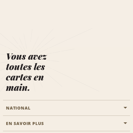
Vous avez
toutes les
cartes en
main.
NATIONAL
EN SAVOIR PLUS
Passer une réservation