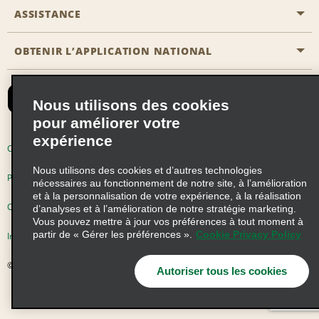
Emerald Club
ASSISTANCE
Carrière
Solutions pour les professionnels
Plan du site
OBTENIR L’APPLICATION NATIONAL
Accessibilité
Avantages partenaires
Nous contacter
Emerald Club Se connecter
Nous utilisons des cookies
Recevoir des offres par email
pour améliorer votre
expérience
Conditions d’utilisation
Politique de confidentialité
Nous utilisons des cookies et d’autres technologies
Politique d’utilisation des cookies
nécessaires au fonctionnement de notre site, à l’amélioration
et à la personnalisation de votre expérience, à la réalisation
Choix de confidentialité
d’analyses et à l’amélioration de notre stratégie marketing.
Vous pouvez mettre à jour vos préférences à tout moment à
partir de « Gérer les préférences ».
Cookie Privacy Policy
Information précontractuelle
© 2026 Enterprise Holdings, Inc. Tous droits réservés
Autoriser tous les cookies