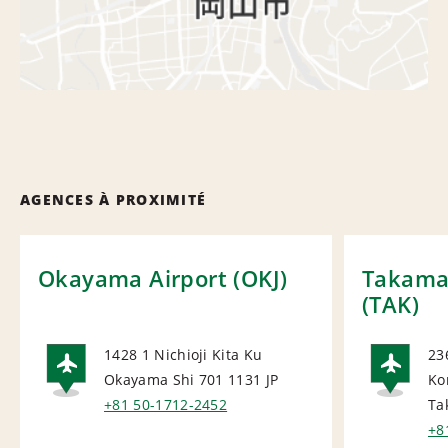
AGENCES À PROXIMITÉ
Okayama Airport (OKJ)
Takamat
(TAK)
1428 1 Nichioji Kita Ku
23
Okayama Shi 701 1131
JP
Ko
AIRPORT
AI
+81 50-1712-2452
Ta
+8