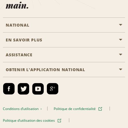
main.
NATIONAL
EN SAVOIR PLUS
Passer une réservation
Emerald Club
ASSISTANCE
Carrière
Solutions pour les professionnels
Plan du site
OBTENIR L’APPLICATION NATIONAL
Accessibilité
Avantages partenaires
Nous contacter
Emerald Club Se connecter
Recevoir des offres par email
Conditions d’utilisation
Politique de confidentialité
Politique d’utilisation des cookies