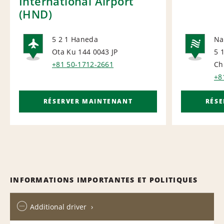
International Airport
(HND)
5 2 1 Haneda
Na
Ota Ku 144 0043
JP
5 
AIRPORT
NA
+81 50-1712-2661
Ch
+8
RÉSERVER MAINTENANT
RÉS
INFORMATIONS IMPORTANTES ET POLITIQUES
Additional driver