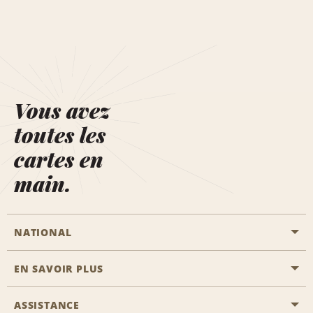
Vous avez
toutes les
cartes en
main.
NATIONAL
EN SAVOIR PLUS
Passer une réservation
Emerald Club
ASSISTANCE
Carrière