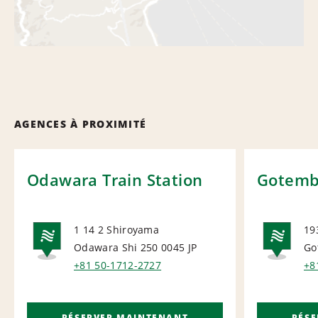
AGENCES À PROXIMITÉ
Odawara Train Station
Gotemba
1 14 2 Shiroyama
19
Odawara Shi 250 0045
JP
Go
NATIONAL
NA
+81 50-1712-2727
+8
RÉSERVER MAINTENANT
RÉS