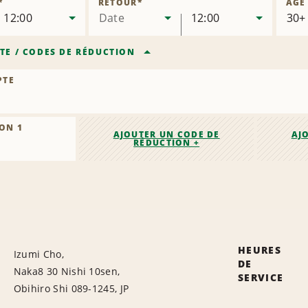
*
RETOUR
*
ÂGE
12:00
Date
12:00
TE
/
CODES DE RÉDUCTION
PTE
ON 1
AJOUTER UN CODE DE
AJ
RÉDUCTION +
HEURES
Izumi Cho,
DE
Naka8 30 Nishi 10sen,
SERVICE
Obihiro Shi 089-1245, JP