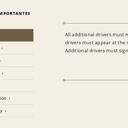
IMPORTANTES
All additional drivers must 
drivers must appear at the 
Additional drivers must sig
tion
cy