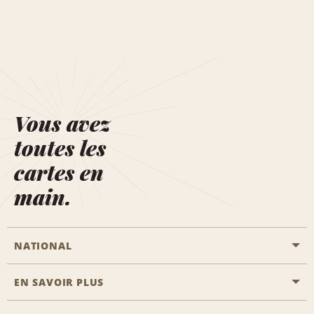
Vous avez
toutes les
cartes en
main.
NATIONAL
EN SAVOIR PLUS
Passer une réservation
Emerald Club