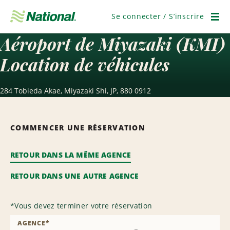
Passer
la
Se connecter / S’inscrire
navigation
Men
Aéroport de Miyazaki (KMI)
Location de véhicules
284 Tobieda Akae, Miyazaki Shi, JP, 880 0912
COMMENCER UNE RÉSERVATION
RETOUR DANS LA MÊME AGENCE
RETOUR DANS UNE AUTRE AGENCE
*
Vous devez terminer votre réservation
AGENCE
*