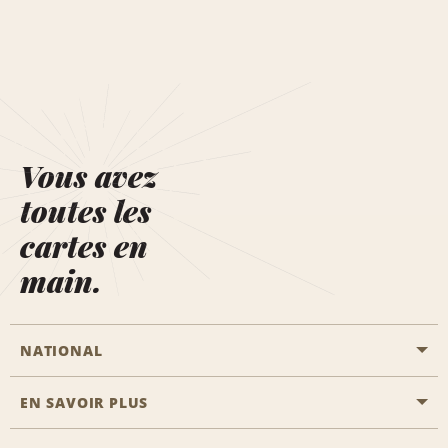
Vous avez
toutes les
cartes en
main.
NATIONAL
EN SAVOIR PLUS
Passer une réservation
Emerald Club