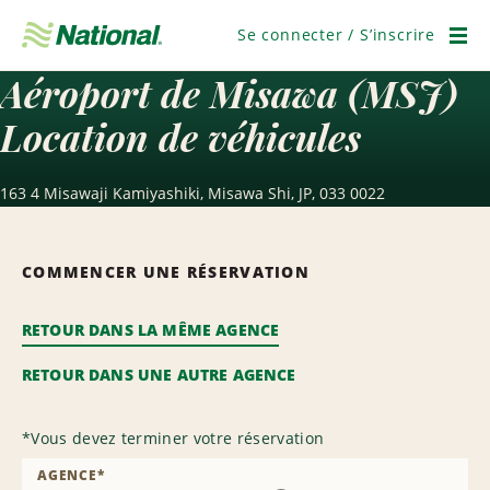
Passer
la
Se connecter / S’inscrire
navigation
Men
Aéroport de Misawa (MSJ)
Location de véhicules
163 4 Misawaji Kamiyashiki, Misawa Shi, JP, 033 0022
COMMENCER UNE RÉSERVATION
RETOUR DANS LA MÊME AGENCE
RETOUR DANS UNE AUTRE AGENCE
*
Vous devez terminer votre réservation
AGENCE
*