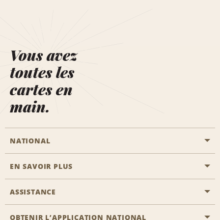
Vous avez
toutes les
cartes en
main.
NATIONAL
EN SAVOIR PLUS
Passer une réservation
Emerald Club
ASSISTANCE
Carrière
Solutions pour les professionnels
Plan du site
OBTENIR L’APPLICATION NATIONAL
Accessibilité