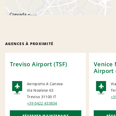
AGENCES À PROXIMITÉ
Treviso Airport (TSF)
Venice 
Airport
Aeroporto A Canova
Via
Via Noalese 63
Te
AIRPORT
AI
Treviso 31100
IT
+3
+39 0422 433834
RÉSERVER MAINTENANT
RÉS