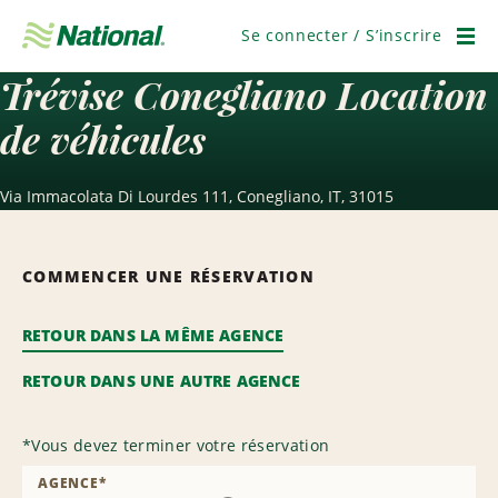
Passer
la
Se connecter / S’inscrire
navigation
Men
Trévise Conegliano Location
de véhicules
Via Immacolata Di Lourdes 111, Conegliano, IT, 31015
COMMENCER UNE RÉSERVATION
RETOUR DANS LA MÊME AGENCE
RETOUR DANS UNE AUTRE AGENCE
*
Vous devez terminer votre réservation
AGENCE
*