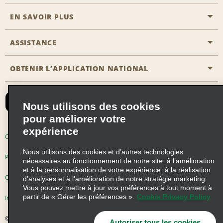
EN SAVOIR PLUS
Passer une réservation
Emerald Club
ASSISTANCE
Carrière
Solutions pour les professionnels
Plan du site
OBTENIR L’APPLICATION NATIONAL
Accessibilité
Avantages partenaires
Nous contacter
Emerald Club Se connecter
Nous utilisons des cookies
Recevoir des offres par email
pour améliorer votre
expérience
Conditions d’utilisation
Politique de confidentialité
Nous utilisons des cookies et d’autres technologies
Politique d’utilisation des cookies
nécessaires au fonctionnement de notre site, à l’amélioration
et à la personnalisation de votre expérience, à la réalisation
Choix de confidentialité
d’analyses et à l’amélioration de notre stratégie marketing.
Vous pouvez mettre à jour vos préférences à tout moment à
partir de « Gérer les préférences ».
Cookie Privacy Policy
Information précontractuelle
© 2026 Enterprise Holdings, Inc. Tous droits réservés
Autoriser tous les cookies