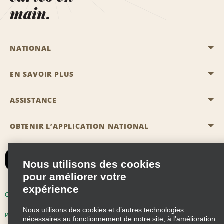
main.
NATIONAL
EN SAVOIR PLUS
Passer une réservation
Emerald Club
ASSISTANCE
Carrière
Solutions pour les professionnels
Plan du site
OBTENIR L’APPLICATION NATIONAL
Accessibilité
Avantages partenaires
Nous contacter
Emerald Club Se connecter
Nous utilisons des cookies
Recevoir des offres par email
pour améliorer votre
expérience
Conditions d’utilisation
Politique de confidentialité
Nous utilisons des cookies et d’autres technologies
Politique d’utilisation des cookies
nécessaires au fonctionnement de notre site, à l’amélioration