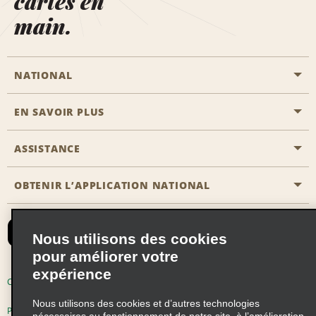
cartes en
main.
NATIONAL
EN SAVOIR PLUS
Passer une réservation
Emerald Club
ASSISTANCE
Carrière
Solutions pour les professionnels
Plan du site
OBTENIR L’APPLICATION NATIONAL
Accessibilité
Avantages partenaires
Nous contacter
Emerald Club Se connecter
Nous utilisons des cookies
Recevoir des offres par email
pour améliorer votre
expérience
Conditions d’utilisation
Politique de confidentialité
Nous utilisons des cookies et d’autres technologies
Politique d’utilisation des cookies