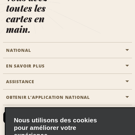
toutes les
cartes en
main.
NATIONAL
EN SAVOIR PLUS
Passer une réservation
Emerald Club
ASSISTANCE
Carrière
Solutions pour les professionnels
Plan du site
OBTENIR L’APPLICATION NATIONAL
Accessibilité
Avantages partenaires
Nous contacter
Emerald Club Se connecter
Nous utilisons des cookies
Recevoir des offres par email
pour améliorer votre