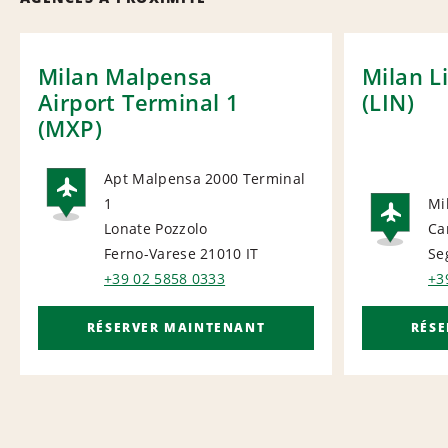
Milan Malpensa
Milan L
Airport Terminal 1
(LIN)
(MXP)
Apt Malpensa 2000 Terminal
1
Mi
AIRPORT
Lonate Pozzolo
Ca
AI
Ferno-Varese 21010
IT
Se
+39 02 5858 0333
+3
RÉSERVER MAINTENANT
RÉS