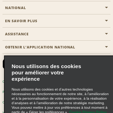
NATIONAL
EN SAVOIR PLUS
Passer une réservation
Emerald Club
ASSISTANCE
Carrière
Solutions pour les professionnels
Plan du site
OBTENIR L’APPLICATION NATIONAL
Accessibilité
Avantages partenaires
Nous contacter
Emerald Club Se connecter
Nous utilisons des cookies
Recevoir des offres par email
pour améliorer votre
expérience
Conditions d’utilisation
Politique de confidentialité
Nous utilisons des cookies et d’autres technologies
Politique d’utilisation des cookies
nécessaires au fonctionnement de notre site, à l’amélioration
et à la personnalisation de votre expérience, à la réalisation
Choix de confidentialité
d’analyses et à l’amélioration de notre stratégie marketing.
Vous pouvez mettre à jour vos préférences à tout moment à
partir de « Gérer les préférences ».
Cookie Privacy Policy
Information précontractuelle