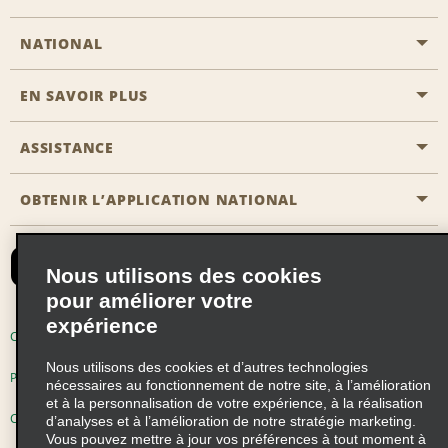
NATIONAL
EN SAVOIR PLUS
Passer une réservation
Emerald Club
ASSISTANCE
Carrière
Solutions pour les professionnels
Plan du site
OBTENIR L’APPLICATION NATIONAL
Accessibilité
Avantages partenaires
Nous contacter
Emerald Club Se connecter
Nous utilisons des cookies
Recevoir des offres par email
pour améliorer votre
expérience
Conditions d’utilisation
Politique de confidentialité
Nous utilisons des cookies et d’autres technologies
Politique d’utilisation des cookies
nécessaires au fonctionnement de notre site, à l’amélioration
et à la personnalisation de votre expérience, à la réalisation
Choix de confidentialité
d’analyses et à l’amélioration de notre stratégie marketing.
Vous pouvez mettre à jour vos préférences à tout moment à