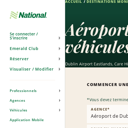
ACCUEIL
DESTINATIONS MON
Passer
la
navigation
Aéroport
Se connecter /
S’inscrire
véhicule
Emerald Club
Réserver
Dublin Airport Eastlands, Care Hi
Visualiser / Modifier
COMMENCER UNE
Professionnels
*
Vous devez termine
Agences
AGENCE
*
Véhicules
Aéroport de Dub
Application Mobile