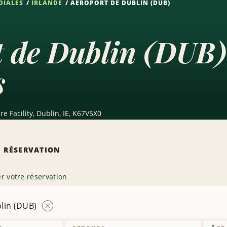
DIALES
IRLANDE
AÉROPORT DE DUBLIN (DUB)
 de Dublin (DUB)
s
re Facility, Dublin, IE, K67V5X0
 RÉSERVATION
r votre réservation
lin (DUB)
Supprimer
l’agence