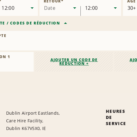
*
RETOUR
*
ÂGE
12:00
Date
12:00
TE
/
CODES DE RÉDUCTION
PTE
ON 1
AJOUTER UN CODE DE
AJ
RÉDUCTION +
HEURES
Dublin Airport Eastlands,
DE
Care Hire Facility,
SERVICE
Dublin K67V5X0, IE