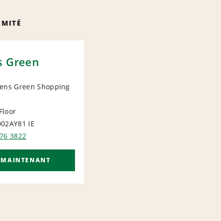
IMITÉ
s Green
hens Green Shopping
IONAL
Floor
D02AY81
IE
476 3822
 MAINTENANT