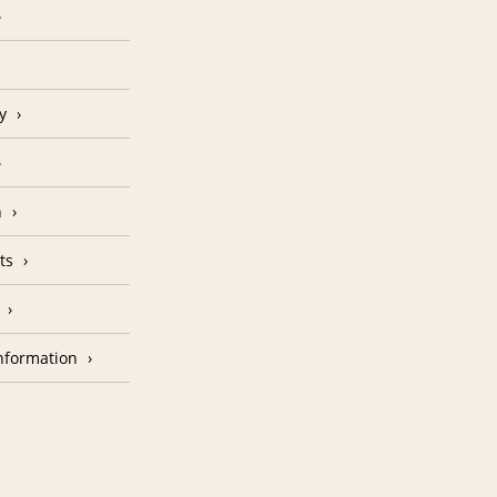
y
n
ts
nformation