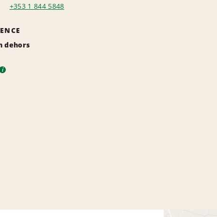
+353 1 844 5848
GENCE
n dehors
i