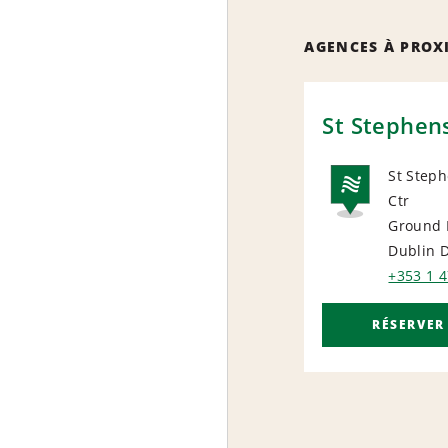
AGENCES À PROX
St Stephen
St Step
Ctr
NAT
Ground 
Dublin 
+353 1 
RÉSERVER