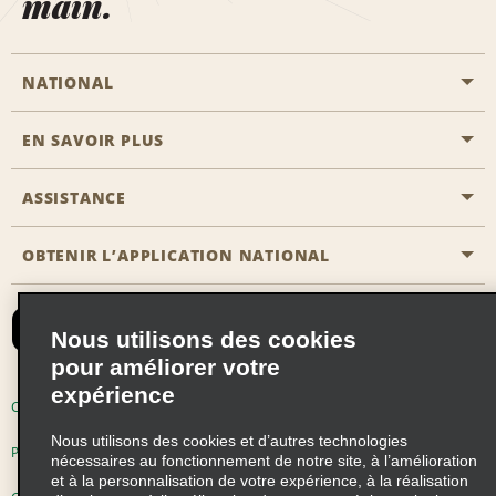
main.
NATIONAL
EN SAVOIR PLUS
Passer une réservation
Emerald Club
ASSISTANCE
Carrière
Solutions pour les professionnels
Plan du site
OBTENIR L’APPLICATION NATIONAL
Accessibilité
Avantages partenaires
Nous contacter
Emerald Club Se connecter
Nous utilisons des cookies
Recevoir des offres par email
pour améliorer votre
expérience
Conditions d’utilisation
Politique de confidentialité
Nous utilisons des cookies et d’autres technologies
Politique d’utilisation des cookies
nécessaires au fonctionnement de notre site, à l’amélioration
et à la personnalisation de votre expérience, à la réalisation