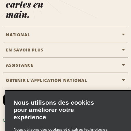
cartes en
main.
NATIONAL
EN SAVOIR PLUS
Passer une réservation
Emerald Club
ASSISTANCE
Carrière
Solutions pour les professionnels
Plan du site
OBTENIR L’APPLICATION NATIONAL
Accessibilité
Avantages partenaires
Nous contacter
Emerald Club Se connecter
Nous utilisons des cookies
Recevoir des offres par email
pour améliorer votre
expérience
Conditions d’utilisation
Politique de confidentialité
Nous utilisons des cookies et d’autres technologies