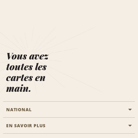
Vous avez
toutes les
cartes en
main.
NATIONAL
EN SAVOIR PLUS
Passer une réservation