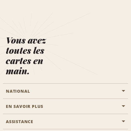
Vous avez
toutes les
cartes en
main.
NATIONAL
EN SAVOIR PLUS
Passer une réservation
Emerald Club
ASSISTANCE
Carrière
Solutions pour les professionnels