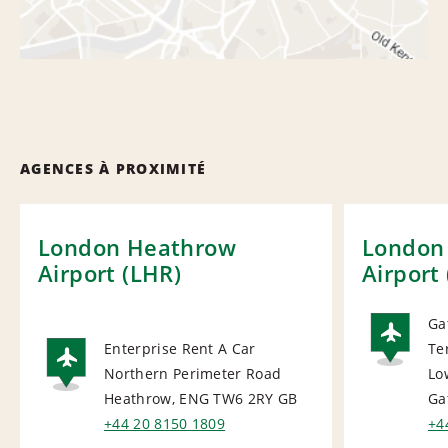
AGENCES À PROXIMITÉ
London Heathrow
London
Airport (LHR)
Airport
Ga
Enterprise Rent A Car
Te
AI
Northern Perimeter Road
Lo
AIRPORT
Heathrow, ENG TW6 2RY
GB
Ga
+44 20 8150 1809
+4