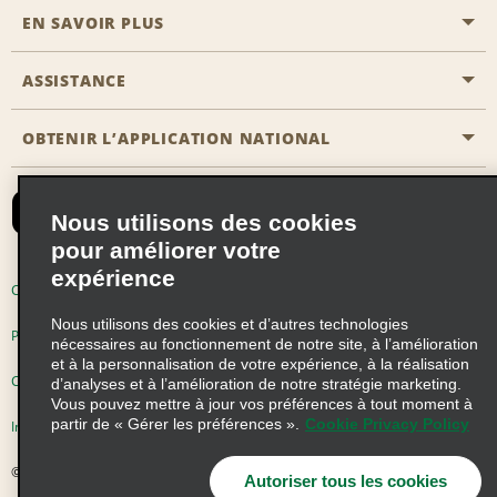
EN SAVOIR PLUS
Passer une réservation
Emerald Club
ASSISTANCE
Carrière
Solutions pour les professionnels
Plan du site
OBTENIR L’APPLICATION NATIONAL
Accessibilité
Avantages partenaires
Nous contacter
Emerald Club Se connecter
Nous utilisons des cookies
Recevoir des offres par email
pour améliorer votre
expérience
Conditions d’utilisation
Politique de confidentialité
Nous utilisons des cookies et d’autres technologies
Politique d’utilisation des cookies
nécessaires au fonctionnement de notre site, à l’amélioration
et à la personnalisation de votre expérience, à la réalisation
Choix de confidentialité
d’analyses et à l’amélioration de notre stratégie marketing.
Vous pouvez mettre à jour vos préférences à tout moment à
partir de « Gérer les préférences ».
Cookie Privacy Policy
Information précontractuelle
© 2026 Enterprise Holdings, Inc. Tous droits réservés
Autoriser tous les cookies