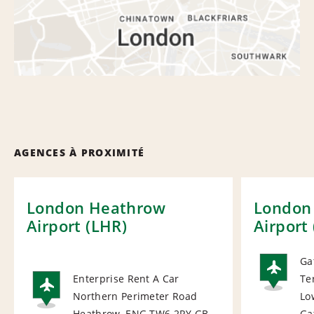
AGENCES À PROXIMITÉ
London Heathrow
London
Airport (LHR)
Airport
Ga
Enterprise Rent A Car
Te
AI
Northern Perimeter Road
Lo
Heathrow, ENG TW6 2RY
GB
Ga