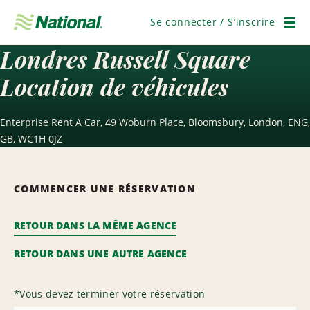
Passer
la
Se connecter / S’inscrire
navigation
Men
Londres Russell Square
Location de véhicules
Enterprise Rent A Car, 49 Woburn Place, Bloomsbury, London, ENG,
GB, WC1H 0JZ
COMMENCER UNE RÉSERVATION
RETOUR DANS LA MÊME AGENCE
RETOUR DANS UNE AUTRE AGENCE
*
Vous devez terminer votre réservation