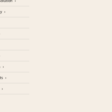
olution
cy
n
ts