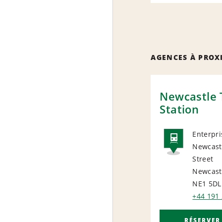
AGENCES À PROX
Newcastle 
Station
Enterpri
Newcastl
RAIL
Street
Newcast
NE1 5DL
+44 191
RÉSERVER