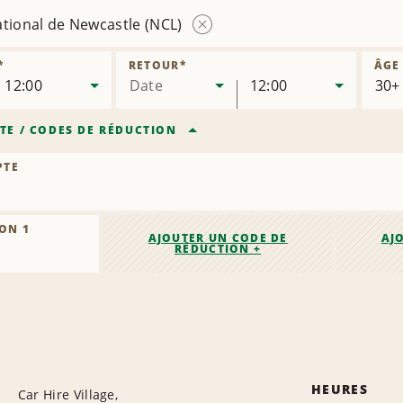
ational de Newcastle (NCL)
Supprimer
l’agence
*
RETOUR
*
ÂGE
12:00
Date
12:00
TE
/
CODES DE RÉDUCTION
PTE
ON 1
AJOUTER UN CODE DE
AJ
RÉDUCTION +
HEURES
Car Hire Village,