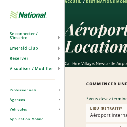
ACCUEIL
DESTINATIONS MON
Passer
la
navigation
Aéroport
Se connecter /
S’inscrire
Location
Emerald Club
Réserver
Car Hire Village, Newcastle Air
Visualiser / Modifier
COMMENCER UNE
Professionnels
*
Vous devez termine
Agences
LIEU (RETRAIT)
*
Véhicules
Aéroport intern
Application Mobile