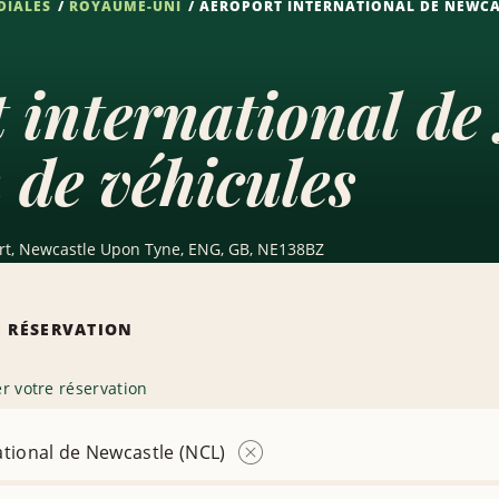
DIALES
ROYAUME-UNI
AÉROPORT INTERNATIONAL DE NEWCA
 international de
 de véhicules
port, Newcastle Upon Tyne, ENG, GB, NE138BZ
 RÉSERVATION
r votre réservation
ational de Newcastle (NCL)
Supprimer
l’agence