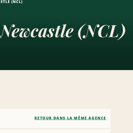
STLE (NCL)
 Newcastle (NCL)
RETOUR DANS LA MÊME AGENCE