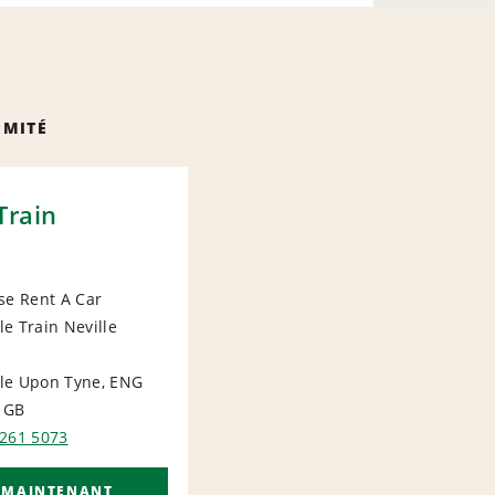
IMITÉ
Train
se Rent A Car
e Train Neville
le Upon Tyne, ENG
GB
 261 5073
 MAINTENANT