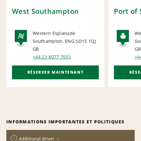
West Southampton
Port of
Western Esplanade
We
Southampton, ENG SO15 1QJ
So
NATIONAL
PO
GB
GB
+44 23 8077 7555
+4
RÉSERVER MAINTENANT
RÉS
INFORMATIONS IMPORTANTES ET POLITIQUES
Additional driver