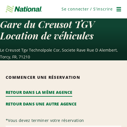
Passer
la
Se connecter / S’inscrire
navigation
Men
Gare du Creusot TGV
Location de véhicules
Le Creusot Tgv Technolpole Cor, Societe Rave Rue D Alembert,
Torcy, FR, 71210
COMMENCER UNE RÉSERVATION
RETOUR DANS LA MÊME AGENCE
RETOUR DANS UNE AUTRE AGENCE
*
Vous devez terminer votre réservation