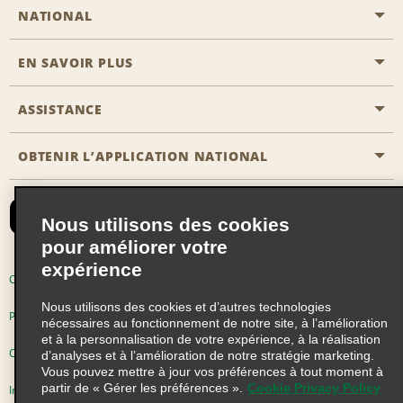
NATIONAL
EN SAVOIR PLUS
Passer une réservation
Emerald Club
ASSISTANCE
Carrière
Solutions pour les professionnels
Plan du site
OBTENIR L’APPLICATION NATIONAL
Accessibilité
Avantages partenaires
Nous contacter
Emerald Club Se connecter
Nous utilisons des cookies
Recevoir des offres par email
pour améliorer votre
expérience
Conditions d’utilisation
Politique de confidentialité
Nous utilisons des cookies et d’autres technologies
Politique d’utilisation des cookies
nécessaires au fonctionnement de notre site, à l’amélioration
et à la personnalisation de votre expérience, à la réalisation
Choix de confidentialité
d’analyses et à l’amélioration de notre stratégie marketing.
Vous pouvez mettre à jour vos préférences à tout moment à
partir de « Gérer les préférences ».
Cookie Privacy Policy
Information précontractuelle