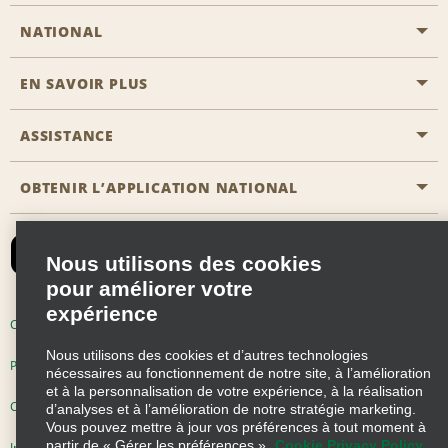
NATIONAL
EN SAVOIR PLUS
Passer une réservation
Emerald Club
ASSISTANCE
Carrière
Solutions pour les professionnels
Plan du site
OBTENIR L’APPLICATION NATIONAL
Accessibilité
Avantages partenaires
Nous contacter
Emerald Club Se connecter
Nous utilisons des cookies
Recevoir des offres par email
pour améliorer votre
expérience
Conditions d’utilisation
Politique de confidentialité
Nous utilisons des cookies et d’autres technologies
Politique d’utilisation des cookies
nécessaires au fonctionnement de notre site, à l’amélioration
et à la personnalisation de votre expérience, à la réalisation
Choix de confidentialité
d’analyses et à l’amélioration de notre stratégie marketing.
Vous pouvez mettre à jour vos préférences à tout moment à
partir de « Gérer les préférences ».
Cookie Privacy Policy
Information précontractuelle