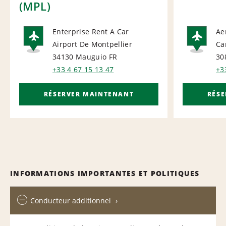
(MPL)
Enterprise Rent A Car
Ae
Airport De Montpellier
Ca
AIRPORT
AI
34130 Mauguio
FR
30
+33 4 67 15 13 47
+3
RÉSERVER MAINTENANT
RÉS
INFORMATIONS IMPORTANTES ET POLITIQUES
Conducteur additionnel