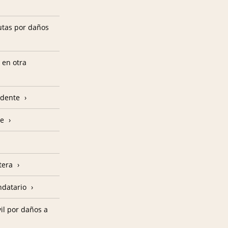
utas por daños
 en otra
edente
je
tera
ndatario
il por daños a