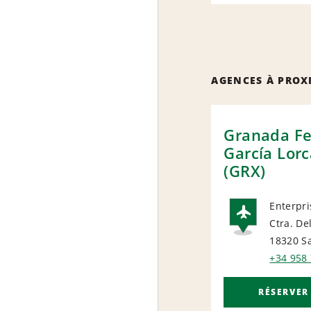
AGENCES À PROX
Granada Fe
García Lorc
(GRX)
Enterpri
Ctra. De
AIRP
18320 Sa
+34 958 
RÉSERVER