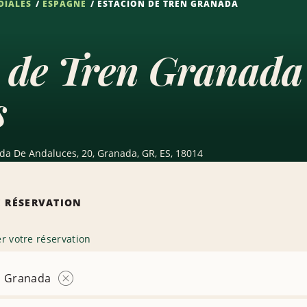
DIALES
ESPAGNE
ESTACION DE TREN GRANADA
 de Tren Granada
s
da De Andaluces, 20, Granada, GR, ES, 18014
 RÉSERVATION
r votre réservation
n Granada
Supprimer
l’agence