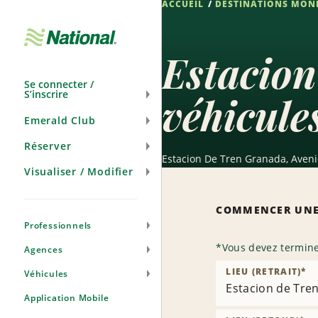
ACCUEIL
DESTINATIONS MON
Passer
la
navigation
Estacion
Se connecter /
S’inscrire
véhicule
Emerald Club
Réserver
Estacion De Tren Granada, Aveni
Visualiser / Modifier
COMMENCER UNE
Professionnels
*
Vous devez termine
Agences
LIEU (RETRAIT)
*
Véhicules
Estacion de Tre
Application Mobile