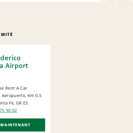
IMITÉ
derico
a Airport
se Rent A Car
l Aeropuerto, Km 0.5
ORT
nta Fe, GR
ES
75 90 02
 MAINTENANT