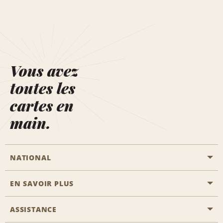
Vous avez
toutes les
cartes en
main.
NATIONAL
EN SAVOIR PLUS
Passer une réservation
Emerald Club
ASSISTANCE
Carrière