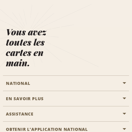
Vous avez
toutes les
cartes en
main.
NATIONAL
EN SAVOIR PLUS
Passer une réservation
Emerald Club
ASSISTANCE
Carrière
Solutions pour les professionnels
Plan du site
OBTENIR L’APPLICATION NATIONAL
Accessibilité