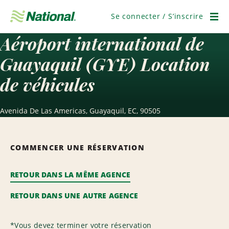
Passer
la
Se connecter / S’inscrire
navigation
Men
Aéroport international de
Guayaquil (GYE) Location
de véhicules
Avenida De Las Americas, Guayaquil, EC, 90505
COMMENCER UNE RÉSERVATION
RETOUR DANS LA MÊME AGENCE
RETOUR DANS UNE AUTRE AGENCE
*
Vous devez terminer votre réservation