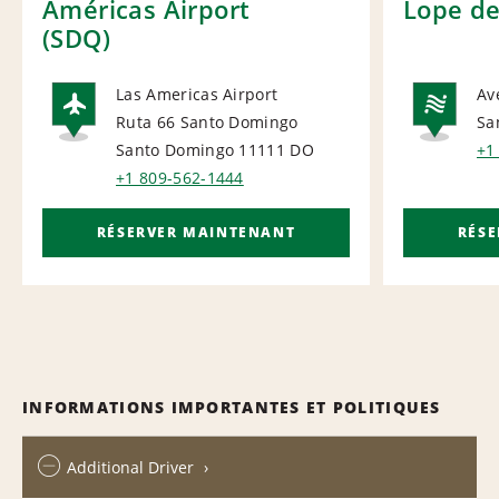
Américas Airport
Lope d
(SDQ)
Las Americas Airport
Av
Ruta 66 Santo Domingo
Sa
AIRPORT
NA
Santo Domingo 11111
DO
+1
+1 809-562-1444
RÉSERVER MAINTENANT
RÉS
INFORMATIONS IMPORTANTES ET POLITIQUES
Additional Driver