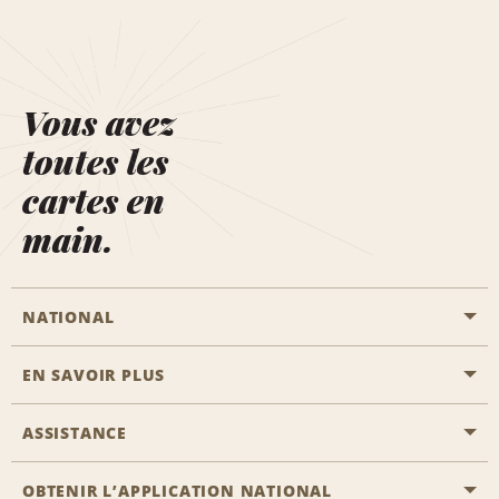
Vous avez
toutes les
cartes en
main.
NATIONAL
EN SAVOIR PLUS
Passer une réservation
Emerald Club
ASSISTANCE
Carrière
Solutions pour les professionnels
Plan du site
OBTENIR L’APPLICATION NATIONAL
Accessibilité