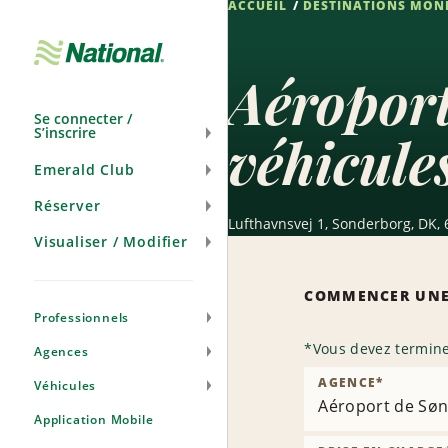
ACCUEIL
DESTINATIONS MON
Passer
la
navigation
Aéroport
Se connecter /
S’inscrire
véhicule
Emerald Club
Réserver
Lufthavnsvej 1, Sonderborg, DK,
Visualiser / Modifier
COMMENCER UNE
Professionnels
*
Vous devez termine
Agences
AGENCE
*
Véhicules
Aéroport de Sø
Application Mobile