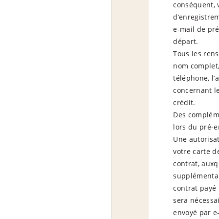
conséquent, 
d’enregistrem
e-mail de pr
départ.
Tous les rens
nom complet,
téléphone, l’
concernant le
crédit.
Des compléme
lors du pré-
Une autorisa
votre carte d
contrat, auxq
supplémentair
contrat payé 
sera nécessai
envoyé par e-