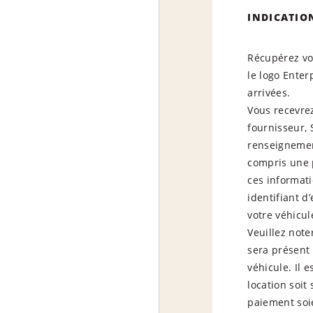
INDICATIO
Récupérez vos
le logo Enterp
arrivées.
Vous recevrez
fournisseur,
renseignemen
compris une 
ces informat
identifiant 
votre véhicul
Veuillez not
sera présent
véhicule. Il 
location soit
paiement soie