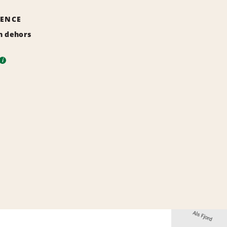
GENCE
n dehors
i