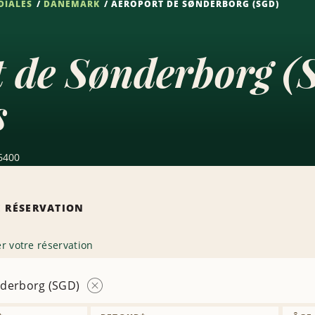
DIALES
DANEMARK
AÉROPORT DE SØNDERBORG (SGD)
 de Sønderborg (
s
 6400
 RÉSERVATION
r votre réservation
nderborg (SGD)
Supprimer
l’agence