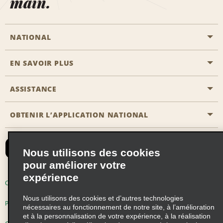
main.
NATIONAL
EN SAVOIR PLUS
Passer une réservation
Emerald Club
ASSISTANCE
Carrière
Solutions pour les professionnels
Plan du site
OBTENIR L’APPLICATION NATIONAL
Accessibilité
Avantages partenaires
Nous contacter
Emerald Club Se connecter
Nous utilisons des cookies
Recevoir des offres par email
pour améliorer votre
expérience
Conditions d’utilisation
Politique de confidentialité
Nous utilisons des cookies et d’autres technologies
Politique d’utilisation des cookies
nécessaires au fonctionnement de notre site, à l’amélioration
et à la personnalisation de votre expérience, à la réalisation