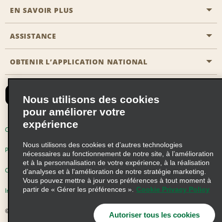
EN SAVOIR PLUS
Passer une réservation
Emerald Club
ASSISTANCE
Carrière
Solutions pour les professionnels
Plan du site
OBTENIR L’APPLICATION NATIONAL
Accessibilité
Avantages partenaires
Nous contacter
Emerald Club Se connecter
Nous utilisons des cookies
Recevoir des offres par email
pour améliorer votre
expérience
Conditions d’utilisation
Politique de confidentialité
Nous utilisons des cookies et d’autres technologies
Politique d’utilisation des cookies
nécessaires au fonctionnement de notre site, à l’amélioration
et à la personnalisation de votre expérience, à la réalisation
Choix de confidentialité
d’analyses et à l’amélioration de notre stratégie marketing.
Vous pouvez mettre à jour vos préférences à tout moment à
partir de « Gérer les préférences ».
Cookie Privacy Policy
Information précontractuelle
© 2026 Enterprise Holdings, Inc. Tous droits réservés
Autoriser tous les cookies