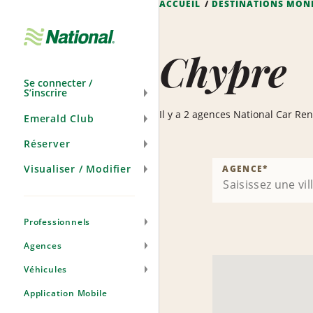
ACCUEIL
DESTINATIONS MON
Passer
la
navigation
Chypre
Se connecter /
S’inscrire
Il y a 2 agences National Car Ren
Emerald Club
Réserver
Visualiser / Modifier
AGENCE
*
Professionnels
Agences
Véhicules
Application Mobile