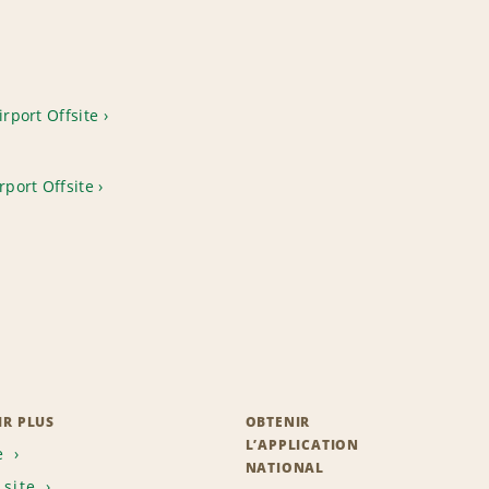
irport Offsite
rport Offsite
IR PLUS
OBTENIR
L’APPLICATION
e
NATIONAL
 site